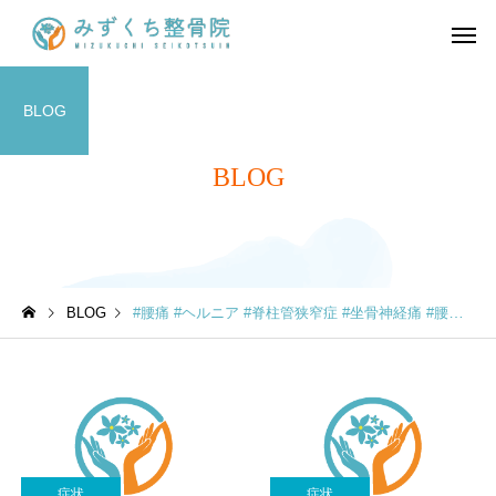
BLOG
BLOG
BLOG
#腰痛 #ヘルニア #脊柱管狭窄症 #坐骨神経痛 #腰椎分離症 #すべり症 #圧迫骨折 #仙腸関節
症状
症状